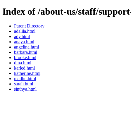
Index of /about-us/staff/support
Parent Directory
adalila.html
ady.html
anaya.html
angelina.html
barbara.html
brooke.html
dina.html
karled.html
katherine.html
madhu.html
sarah.html
sinthya.html